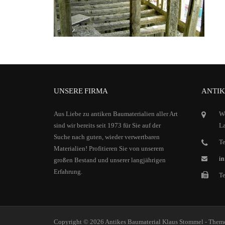
UNSERE FIRMA
ANTIK
Aus Liebe zu antiken Baumaterialien aller Art
We
sind wir bereits seit 1973 für Sie auf der
La
Suche nach guten, wieder verwertbaren
Te
Materialien! Profitieren Sie von unserem
in
großen Bestand und unserer langjährigen
Erfahrung.
T
Copyright © 2026 Antikes Baumaterial Klaus Stommel - The