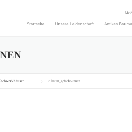
Meld
Startseite
Unsere Leidenschaft
Antikes Baumat
NNEN
Fachwerkhäuser
>
baum_gefache-innen