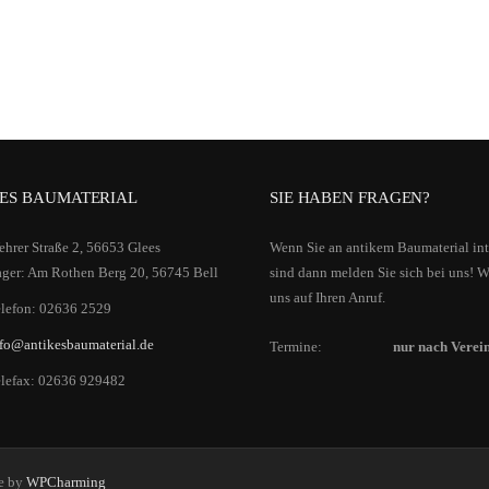
ES BAUMATERIAL
SIE HABEN FRAGEN?
hrer Straße 2, 56653 Glees
Wenn Sie an antikem Baumaterial inte
ger: Am Rothen Berg 20, 56745 Bell
sind dann melden Sie sich bei uns! W
uns auf Ihren Anruf.
lefon: 02636 2529
fo@antikesbaumaterial.de
Termine:
nur nach Verei
elefax: 02636 929482
me by
WPCharming